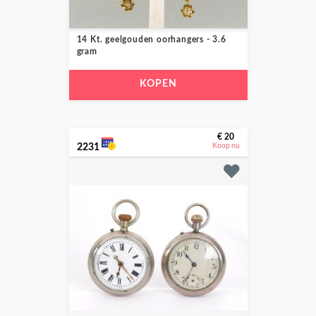
14 Kt. geelgouden oorhangers - 3.6
gram
KOPEN
€ 20
2231
Koop nu