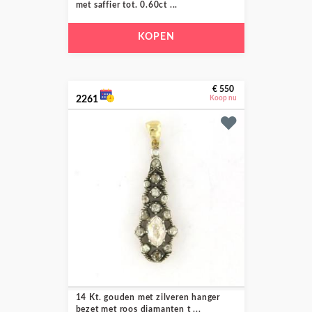
met saffier tot. 0.60ct ...
KOPEN
€ 550
2261
Koop nu
14 Kt. gouden met zilveren hanger
bezet met roos diamanten t ...