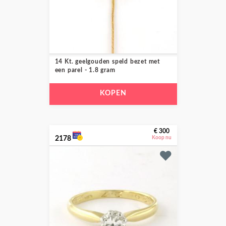
14 Kt. geelgouden speld bezet met
een parel - 1.8 gram
KOPEN
€ 300
2178
Koop nu