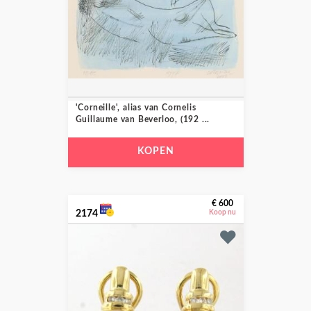
'Corneille', alias van Cornelis
Guillaume van Beverloo, (192 ...
KOPEN
€ 600
2174
Koop nu