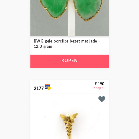
BWG gele oorclips bezet met jade -
12.0 gram
KOPEN
€ 190
2177
Koop nu