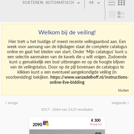
SORTEREN: AUTOMATISCH
48
Welkom bij de veiling!
Hier treft u het huidige of meest recente veilingaanbod aan. Een
week voor aanvang van de kijkdagen staat de complete catalogus
online en gaat het bieden van start. Onder 'Mijn catalogus' kunt u
een selectie aanmaken van de kavels die u wilt volgen. Zodoende
kunt u gemakkelijk een bod uitbrengen en op de hoogte blijven
van de veilingstatus. Door op de pijl bovenaan de catalogus te
klikken kunt u een eventueel aangekondigde veiling (in
voorbereiding) bekijken.
https://www.vanzadelhoff.nl/instructions-
online-live-bidding
Sluiten
< Vorige
Volgende >
2017 - 2064 van 2125 resultaten
€ 300
2090
Koop nu