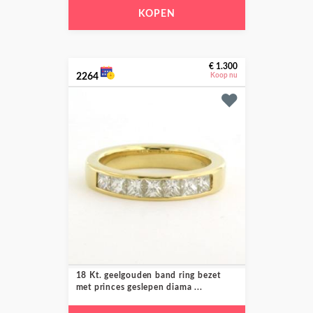
KOPEN
€ 1.300
2264
Koop nu
18 Kt. geelgouden band ring bezet
met princes geslepen diama ...