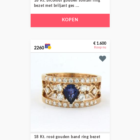
18 Kt. bicolour gouden solitair ring
bezet met briljant ges ...
KOPEN
€ 1.600
2260
Koop nu
18 Kt. rosé gouden band ring bezet