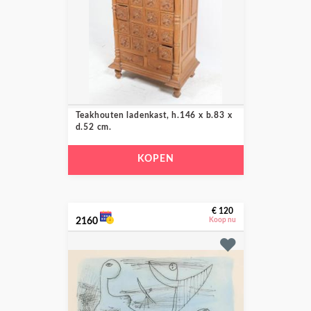
Teakhouten ladenkast, h.146 x b.83 x
d.52 cm.
KOPEN
€ 120
2160
Koop nu