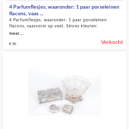
4 Parfumflesjes, waaronder: 1 paar porseleinen
flacons, vaas ...
4 Parfumflesjes, waaronder: 1 paar porseleinen
flacons, vaasvorm op voet, Sèvres kleuren:
groen/goud/paars op witte ondergrond + polychrome
meer...
boeketten, vierkante zwart/gouden stoppen, Frans,
Verkocht
€ 50
porcelain de Paris, 19e eeuw, hoogte 10,5 cm, 1 paar
pierrot/pierrette parfumflessen, rond 1860, hoogte
12 cm ( van 1 poppetje is hoofdje van kurk gebroken
en handje afgebroken)