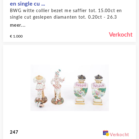
en single cu ...
BWG witte collier bezet me saffier tot. 15.00ct en
single cut geslepen diamanten tot. 0.20ct - 26.3
gram
meer...
Verkocht
€ 1.000
247
Verkocht