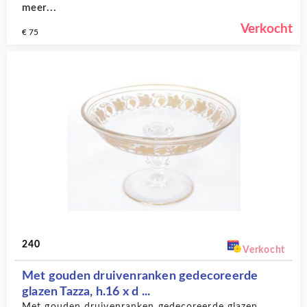
meer...
Verkocht
€ 75
240
Verkocht
Met gouden druivenranken gedecoreerde
glazen Tazza, h.16 x d ...