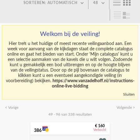
SORTEREN: AUTOMATISCH
48
Welkom bij de veiling!
Hier treft u het huidige of meest recente veilingaanbod aan. Een
week voor aanvang van de kijkdagen staat de complete catalogus
online en gaat het bieden van start. Onder 'Mijn catalogus' kunt u
een selectie aanmaken van de kavels die u wilt volgen. Zodoende
kunt u gemakkelijk een bod uitbrengen en op de hoogte blijven
van de veilingstatus. Door op de pijl bovenaan de catalogus te
klikken kunt u een eventueel aangekondigde veiling (in
voorbereiding) bekijken.
https://www.vanzadelhoff.nl/instructions-
online-live-bidding
Sluiten
< Vorige
Volgende >
49 - 96 van 338 resultaten
€ 160
386
Verkocht