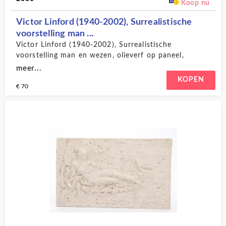
Koop nu
Victor Linford (1940-2002), Surrealistische
voorstelling man ...
Victor Linford (1940-2002), Surrealistische
voorstelling man en wezen, olieverf op paneel,
monogram r.o en gedateerd ‘79, 10,1 x 13 cm.
meer...
KOPEN
€ 70