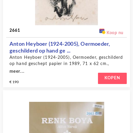
2661
Koop nu
Anton Heyboer (1924-2005), Oermoeder,
geschilderd op hand ge ...
Anton Heyboer (1924-2005), Oermoeder, geschilderd
op hand geschept papier in 1989, 71 x 62 cm.,
provenance particuliere collectie : aangekocht in
meer...
1993 voor fl. 2400, Anton Heyboer winkel op de
KOPEN
€ 190
Prinsengracht 578 te Amsterdam