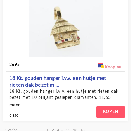
2695
Koop nu
18 Kt. gouden hanger i.v.v. een hutje met
rieten dak bezet m ...
18 Kt. gouden hanger i.v.v. een hutje met rieten dak
bezet met 10 briljant geslepen diamanten, 11,65
gram
meer...
KOPEN
€ 850
< Vorige
1
2
3
...
11
12
13