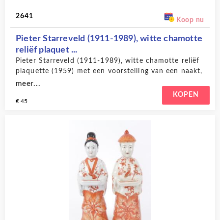
2641
Koop nu
Pieter Starreveld (1911-1989), witte chamotte
reliëf plaquet ...
Pieter Starreveld (1911-1989), witte chamotte reliëf
plaquette (1959) met een voorstelling van een naakt,
liggend op een bank, 18,5 x 30,5 cm., monogram PS
meer...
r.o, vgl. literatuur: C. van Blommestein et.al., Pieter
KOPEN
€ 45
Starreveld 1911-1989, deel 12, uit reeks
Monografieën van het Sculptuur Instituut, Sculptuur
Instituut /Museum Beelden aan Zee, Den Haag,
2022, p. 153, nr. 187