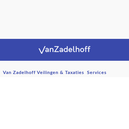
Van Zadelhoff Veilingen & Taxaties
Services
Nieuwe Havenweg 53A
Private sales
216 BL Hilversum
Evenementen
Nederland
Woningontruiming
Postservice en transport
(+31) 035 - 624 7170
Over ons
INFO@VANZADELHOFF.NL
Het team
Geschiedenis