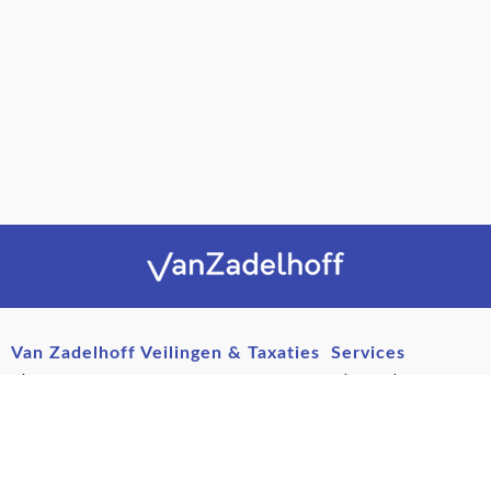
Van Zadelhoff Veilingen & Taxaties
Services
Nieuwe Havenweg 53A
Private sales
216 BL Hilversum
Evenementen
Nederland
Woningontruiming
Postservice en transport
(+31) 035 - 624 7170
Over ons