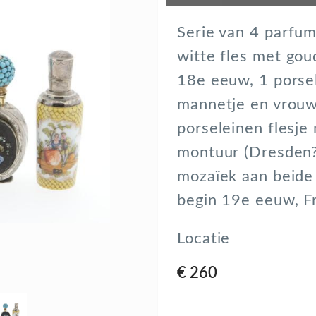
Serie van 4 parfum
witte fles met gou
18e eeuw, 1 porsel
mannetje en vrouwt
porseleinen flesje
montuur (Dresden?)
mozaïek aan beide
begin 19e eeuw, F
Locatie
€ 260