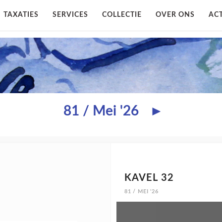
TAXATIES
SERVICES
COLLECTIE
OVER ONS
ACT
81 / Mei '26
►
KAVEL 32
81 / MEI '26