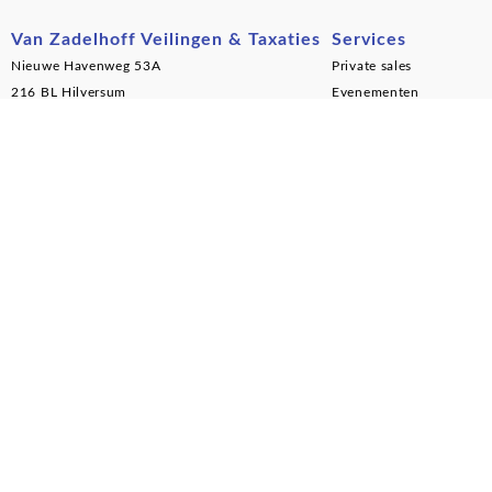
Van Zadelhoff Veilingen & Taxaties
Services
Nieuwe Havenweg 53A
Private sales
216 BL Hilversum
Evenementen
Nederland
Woningontruiming
Postservice en transport
(+31) 035 - 624 7170
Over ons
INFO@VANZADELHOFF.NL
Het team
Geschiedenis
In de pers
Highlights