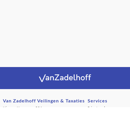
Van Zadelhoff Veilingen & Taxaties
Services
Nieuwe Havenweg 53A
Private sales
216 BL Hilversum
Evenementen
Nederland
Woningontruiming
Postservice en transport