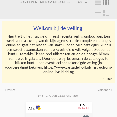
SORTEREN: AUTOMATISCH
48
Welkom bij de veiling!
Hier treft u het huidige of meest recente veilingaanbod aan. Een
week voor aanvang van de kijkdagen staat de complete catalogus
online en gaat het bieden van start. Onder 'Mijn catalogus' kunt u
een selectie aanmaken van de kavels die u wilt volgen. Zodoende
kunt u gemakkelijk een bod uitbrengen en op de hoogte blijven
van de veilingstatus. Door op de pijl bovenaan de catalogus te
klikken kunt u een eventueel aangekondigde veiling (in
voorbereiding) bekijken.
https://www.vanzadelhoff.nl/instructions-
online-live-bidding
Sluiten
< Vorige
Volgende >
193 - 240 van 2125 resultaten
€ 60
314
Verkocht