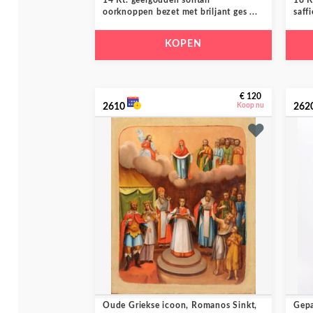
14 Kt. geelgouden solitair
18 K
oorknoppen bezet met briljant ges ...
saffi
KOPEN
€ 120
2610
Koop nu
262
Oude Griekse icoon, Romanos Sinkt,
Gepa