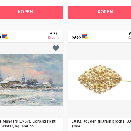
KOPEN
KOPEN
€ 75
€
6
Koop nu
2692
K
s Manders (1939), Dorpsgezicht
18 Kt. gouden filigrain broche, 3,
e winter, aquarel op ...
gram