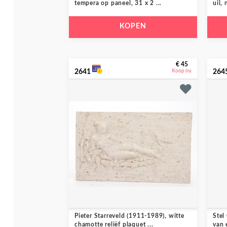
tempera op paneel, 31 x 2 ...
uil, 
KOPEN
€ 45
2641
Koop nu
264
Pieter Starreveld (1911-1989), witte
Stel
chamotte reliëf plaquet ...
van 