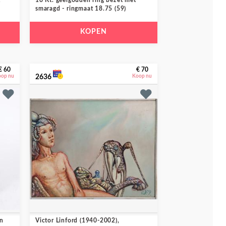
t
18 Kt. geelgouden ring bezet met
smaragd - ringmaat 18.75 (59)
KOPEN
€ 60
€ 70
oop nu
2636
Koop nu
en
Victor Linford (1940-2002),