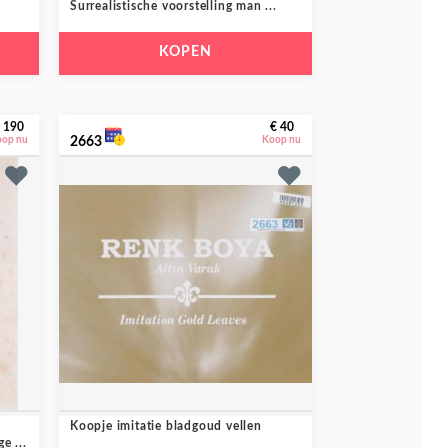
Surrealistische voorstelling man ...
KOPEN
 190
€ 40
oop nu
2663
Koop nu
Koopje imitatie bladgoud vellen
e ...