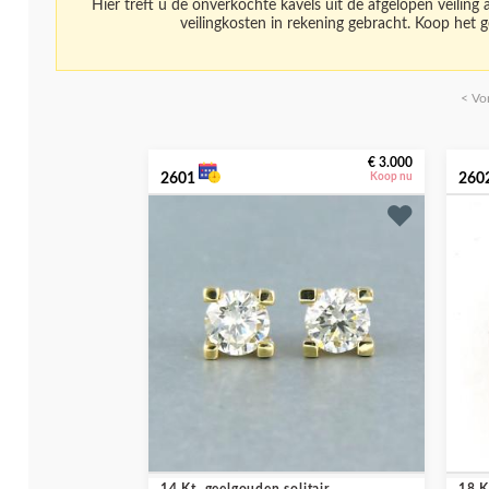
Hier treft u de onverkochte kavels uit de afgelopen veiling
veilingkosten in rekening gebracht. Koop het g
< Vo
€ 3.000
2601
Koop nu
260