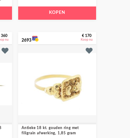
KOPEN
 360
€ 170
oop nu
2693
Koop nu
8
Antieke 18 kt. gouden ring met
filigrain afwerking, 1,85 gram