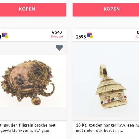
KOPEN
KOPEN
€ 240
€
4
Koop nu
2695
K
t. gouden filigrain broche met
18 Kt. gouden hanger i.v.v. een h
gewerkte S-vorm, 2,7 gram
met rieten dak bezet m ...