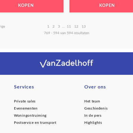
KOPEN
KOPEN
rige
1
2
3
...
11
12
13
769 - 594 van 594 resultaten
Services
Over ons
Private sales
Het team
Evenementen
Geschiedenis
Woningontruiming
In de pers
Postservice en transport
Highlights