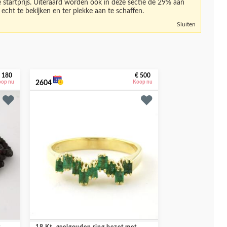
e startprijs. Uiteraard worden ook in deze sectie de 29% aan
echt te bekijken en ter plekke aan te schaffen.
Sluiten
 180
€ 500
oop nu
2604
Koop nu