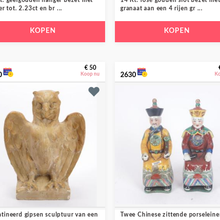
t. geelgouden hanger bezet met
14 Kt. rosé gouden slot bezet me
er tot. 2.23ct en br ...
granaat aan een 4 rijen gr ...
KOPEN
KOPEN
€ 50
0
Koop nu
2630
K
tineerd gipsen sculptuur van een
Twee Chinese zittende porselein