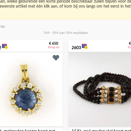
 aan, welke gedurende een korte periode beschikbaar zullen blijven voor d
ewenste artikel met één klik aan, of kom bij ons langs om het eerst in het 
rige
769 - 594 van 594 resultaten
€ 650
€
2
Koop nu
2603
K