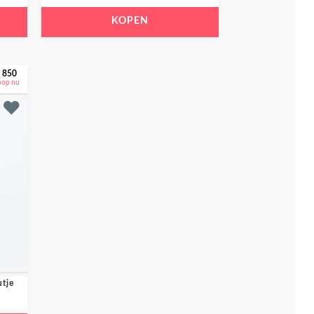
KOPEN
 850
oop nu
utje