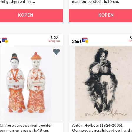
niet gesigneerd (m ...
mannen op stoel, h.30 cm.
KOPEN
KOPEN
€ 60
€
5
Koop nu
2661
K
 Chinese aardewerken beelden
Anton Heyboer (1924-2005),
een man en vrouw, h.48 cm.
Oermoeder, geschilderd op hand g