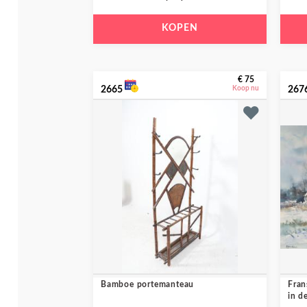
KOPEN
€ 75
2665
Koop nu
267
Bamboe portemanteau
Fran
in d