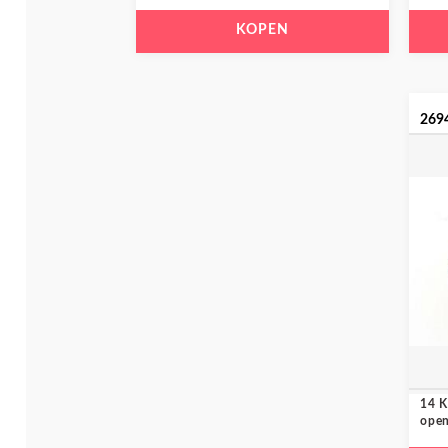
KOPEN
269
14 K
open